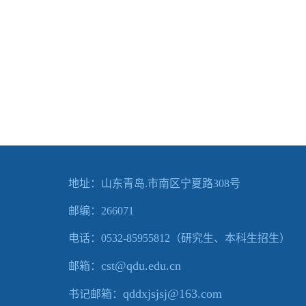
地址：山东青岛.市南区宁夏路308号
邮编：266071
电话：0532-85955812（研究生、本科生招生）
cst@qdu.edu.cn
邮箱：
qddxjsjsj@163.c
om
书记邮箱：