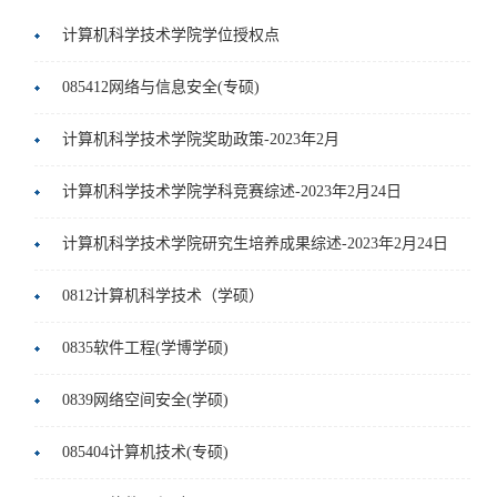
教
就
计算机科学技术学院学位授权点
友
人
育
业
工
才
085412网络与信息安全(专硕)
社
作
招
会
常
计算机科学技术学院奖助政策-2023年2月
聘
服
用
计算机科学技术学院学科竞赛综述-2023年2月24日
务
下
计算机科学技术学院研究生培养成果综述-2023年2月24日
载
0812计算机科学技术（学硕）
0835软件工程(学博学硕)
0839网络空间安全(学硕)
085404计算机技术(专硕)