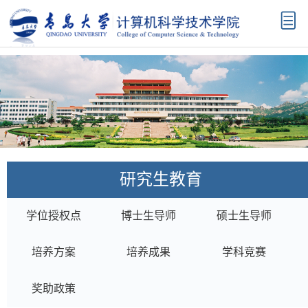
首
页
学
院
机
概
构
师
况
设
资
科
置
队
学
学
研究生教育
伍
研
科
本
学位授权点
博士生导师
硕士生导师
究
建
科
研
培养方案
培养成果
学科竞赛
设
教
究
招
奖助政策
育
生
生
校