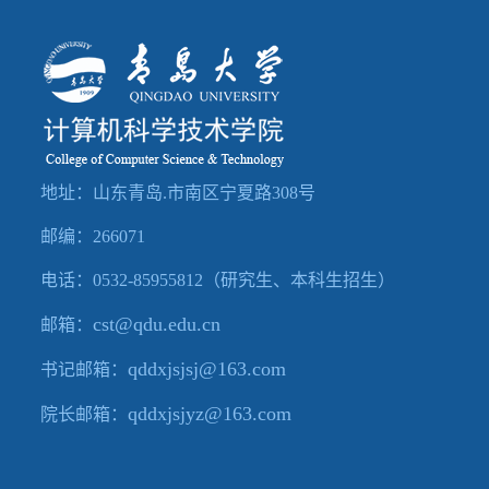
教
就
友
人
育
业
工
才
社
作
招
会
常
聘
服
用
地址：山东青岛.市南区宁夏路308号
务
下
邮编：266071
电话：0532-85955812（研究生、本科生招生）
载
cst@qdu.edu.cn
邮箱：
qddxjsjsj@163.c
om
书记邮箱：
qddxjsjyz@163.com
院长邮箱：