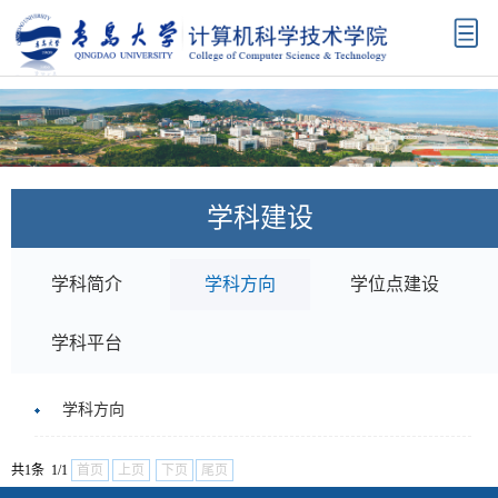
首
页
学
院
机
概
构
师
学科建设
况
设
资
科
置
队
学
学
学科简介
学科方向
学位点建设
伍
研
科
本
学科平台
究
建
科
研
学科方向
设
教
究
招
共1条 1/1
首页
上页
下页
尾页
育
生
生
校