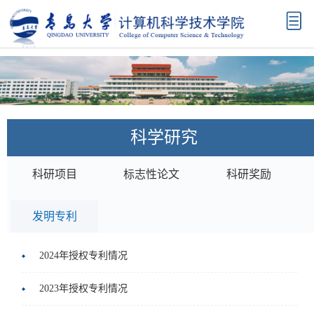
首
页
学
院
机
概
构
师
科学研究
况
设
资
科
科研项目
标志性论文
科研奖励
置
队
学
学
伍
研
科
本
发明专利
究
建
科
研
2024年授权专利情况
设
教
究
招
2023年授权专利情况
育
生
生
校