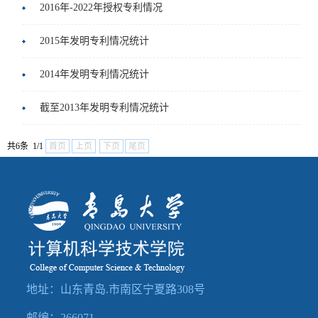
2016年-2022年授权专利情况
教
就
友
人
2015年发明专利情况统计
育
业
工
才
社
2014年发明专利情况统计
作
招
会
常
截至2013年发明专利情况统计
聘
服
用
共6条 1/1
首页
上页
下页
尾页
务
下
载
地址：山东青岛.市南区宁夏路308号
邮编：266071