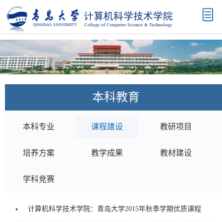
首
页
学
院
机
概
构
师
本科教育
况
设
资
科
置
队
学
学
本科专业
课程建设
教研项目
伍
研
科
本
培养方案
教学成果
教材建设
究
建
科
研
学科竞赛
设
教
究
招
计算机科学技术学院：青岛大学2015年秋季学期优质课程
育
生
生
校