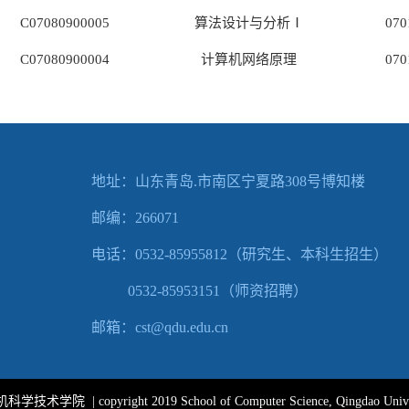
C07080900005
算法设计与分析Ⅰ
070
C07080900004
计算机网络原理
070
地址：山东青岛.市南区宁夏路308号博知楼
邮编：266071
电话：
0532-
85955812（
研究生、本科生招生）
0532-85953151（师资招聘
）
邮箱：cst@qdu.edu.cn
copyright 2019 School of Computer Science, Qingdao University