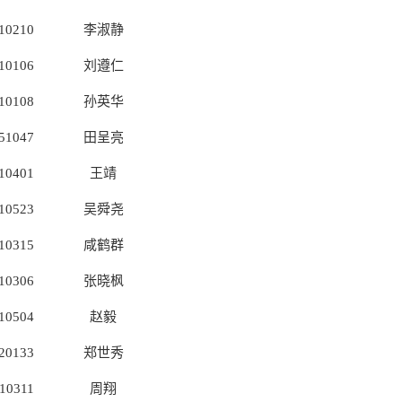
10210
李淑静
10106
刘遵仁
10108
孙英华
51047
田呈亮
10401
王靖
10523
吴舜尧
10315
咸鹤群
10306
张晓枫
10504
赵毅
20133
郑世秀
10311
周翔