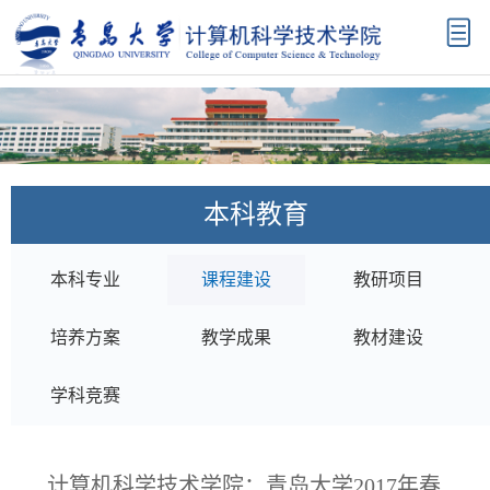
首
页
学
院
机
概
构
师
本科教育
况
设
资
科
置
队
学
学
本科专业
课程建设
教研项目
伍
研
科
本
培养方案
教学成果
教材建设
究
建
科
研
学科竞赛
设
教
究
招
育
生
生
校
计算机科学技术学院：青岛大学2017年春