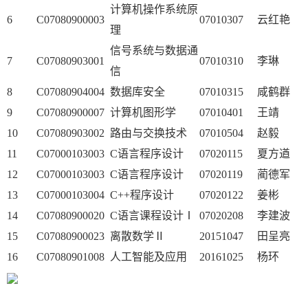
计算机操作系统原
6
C07080900003
07010307
云红艳
理
信号系统与数据通
7
C07080903001
07010310
李琳
信
8
C07080904004
数据库安全
07010315
咸鹤群
9
C07080900007
计算机图形学
07010401
王靖
10
C07080903002
路由与交换技术
07010504
赵毅
11
C07000103003
C语言程序设计
07020115
夏方遒
12
C07000103003
C语言程序设计
07020119
蔺德军
13
C07000103004
C++程序设计
07020122
姜彬
14
C07080900020
C语言课程设计Ⅰ
07020208
李建波
15
C07080900023
离散数学Ⅱ
20151047
田呈亮
16
C07080901008
人工智能及应用
20161025
杨环