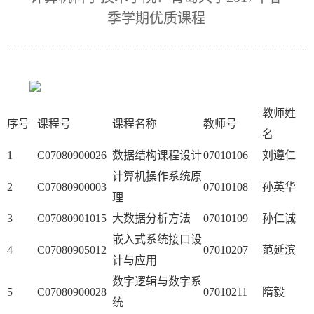
季学期优质课程
教
就
友
人
育
业
工
才
社
作
招
会
常
教师姓
聘
服
用
序号
课程号
课程名称
教师号
名
务
下
1
C07080900026
数据结构课程设计
07010106
刘遵仁
计算机操作系统原
载
2
C07080900003
07010108
孙英华
理
3
C07080901015
大数据分析方法
07010109
孙仁诚
嵌入式系统接口设
4
C07080905012
07010207
范延滨
计与应用
数字逻辑与数字系
5
C07080900028
07010211
隋毅
统