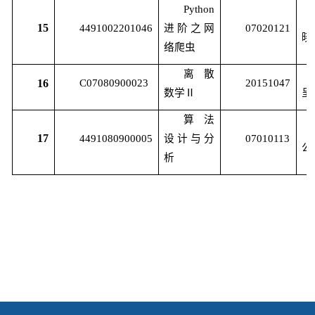
Python
15
4491002201046
进阶之网
07020121
晓
络爬虫
离散
16
C07080900023
20151047
数学Ⅱ
呈
算法
17
4491080900005
设计与分
07010113
公
析