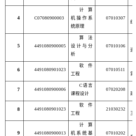
计算
4
C07080900003
机操作系
07010307
红
统原理
算法
5
4491080900005
设计与分
07010106
遵
析
软件
6
4491080901023
07010511
工程
霄
C
语言
7
4491080900006
07020208
课程设计
建
软件
8
4491080901023
21030232
工程
玉
计算
9
4491080900013
机系统基
07010202