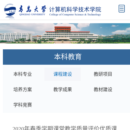
首
页
学
院
机
概
构
师
本科教育
况
设
资
科
置
队
学
学
本科专业
课程建设
教研项目
伍
研
科
本
培养方案
教学成果
教材建设
究
建
科
研
学科竞赛
设
教
究
招
育
生
生
校
2020年春季学期课堂教学质量评价优质课