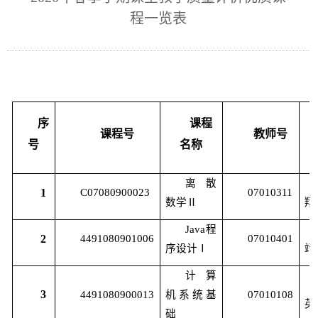
程一览表
教
就
友
人
育
业
工
才
社
作
招
会
常
聘
服
用
序
课程
课程号
教师号
号
名称
务
下
离散
载
1
C07080900023
07010311
数学Ⅱ
翔
Java
程
2
4491080901006
07010401
序设计Ⅰ
靖
计算
3
4491080900013
机系统基
07010108
英
础