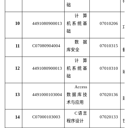
存
础
计算
10
4491080900013
机系统基
07010206
巧
础
数据
11
C07080904004
07010315
库安全
鹤
计算
12
4491080900013
机系统基
07010310
琳
础
Access
13
4491000103004
数据库技
07020136
建
术与应用
C
语言
14
C07000103003
07020133
程序设计
世